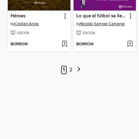
Héroes
Lo que el fútbol se llevó
by
Cristian Arcos
by
Nicolás Samper Camargo
EBOOK
EBOOK
BORROW
BORROW
1
2