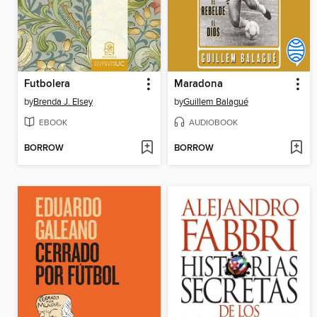
Futbolera
Maradona
by
Brenda J. Elsey
by
Guillem Balagué
EBOOK
AUDIOBOOK
BORROW
BORROW