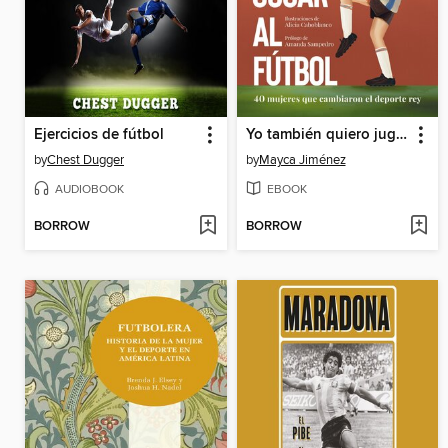
Ejercicios de fútbol
Yo también quiero jugar al fútbol
by
Chest Dugger
by
Mayca Jiménez
AUDIOBOOK
EBOOK
BORROW
BORROW