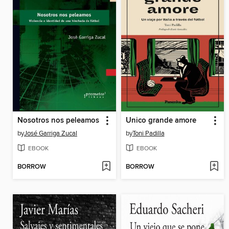
Nosotros nos peleamos
Unico grande amore
by
José Garriga Zucal
by
Toni Padilla
EBOOK
EBOOK
BORROW
BORROW