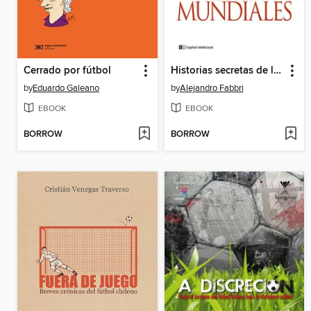
Cerrado por fútbol
Historias secretas de los mundiales
by
Eduardo Galeano
by
Alejandro Fabbri
EBOOK
EBOOK
BORROW
BORROW