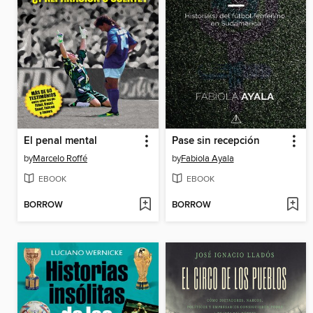
El penal mental
Pase sin recepción
by
Marcelo Roffé
by
Fabiola Ayala
EBOOK
EBOOK
BORROW
BORROW