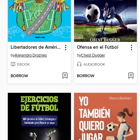
Libertadores de América
Ofensa en el Fútbol
by
Alejandro Droznes
by
Chest Dugger
EBOOK
AUDIOBOOK
BORROW
BORROW