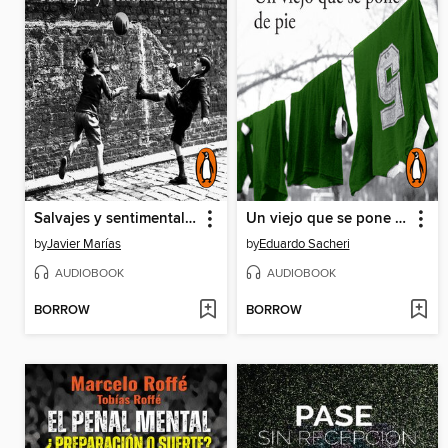
Salvajes y sentimentales
Un viejo que se pone de pie
by
Javier Marías
by
Eduardo Sacheri
AUDIOBOOK
AUDIOBOOK
BORROW
BORROW