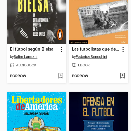
El fútbol según Bielsa
Las futbolistas que desafiaron a Mussolini
by
Salim Lamrani
by
Federica Seneghini
AUDIOBOOK
EBOOK
BORROW
BORROW