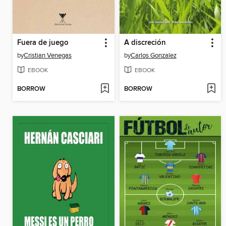
Fuera de juego
A discreción
by
Cristian Venegas
by
Carlos Gonzalez
EBOOK
EBOOK
BORROW
BORROW