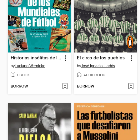
Historias insólitas de los mundiales de fútbol (NE)
El circo de los pueblos
by
Luciano Wernicke
by
José Ignacio Lladós
EBOOK
AUDIOBOOK
BORROW
BORROW