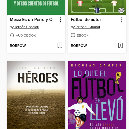
Messi Es un Perro y Otros Cuentos de Fútbol
Fútbol de autor
by
Hernán Casciari
by
Editorial Guadal
AUDIOBOOK
EBOOK
BORROW
BORROW